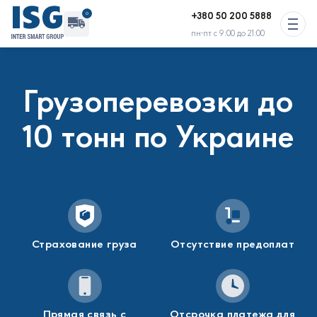
+380 50 200 5888
0
пн-пт с 9:00 до 21:00
Свободного транспорта : 2 авто
Грузоперевозки до
Активных перевозок сейчас нет
10 тонн по Украине
Страхование груза
Отсутствие предоплат
Прямая связь с
Отсрочка платежа для