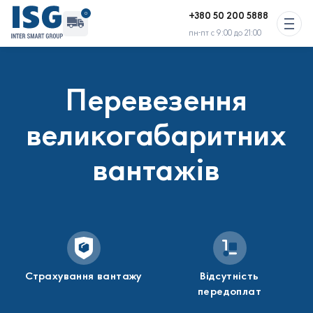
+380 50 200 5888
0
пн-пт с 9:00 до 21:00
Вільного транспорту : 2 авто
Перевезення
Активних перевезень зараз немає
великогабаритних
вантажів
Страхування вантажу
Відсутність
передоплат