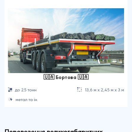
🇺🇦 Бортова 🇺🇦
до 25 тонн
13,6 м х 2,45 м х 3 м
метал та ін.
Перевезення великогабаритних