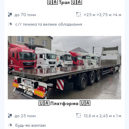
🇺🇦 Трал 🇺🇦
до 70 тонн
>25 м >3,75 м >4 м
с/г техніка та велике обладнання
🇺🇦 Платформа 🇺🇦
до 25 тонн
13,6 м х 2,45 м х 1 м
будь-які вантажі