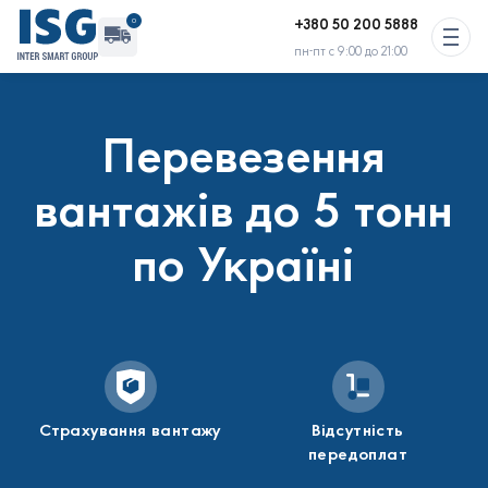
+380 50 200 5888
0
пн-пт с 9:00 до 21:00
Вільного транспорту : 2 авто
Перевезення
Активних перевезень зараз немає
вантажів до 5 тонн
по Україні
Страхування вантажу
Відсутність
передоплат