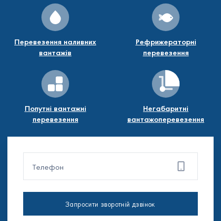
Перевезення наливних
Рефрижераторні
вантажів
перевезення
Попутні вантажні
Негабаритні
перевезення
вантажоперевезення
Запросити зворотній дзвінок