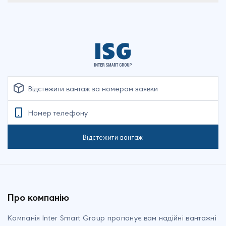
Наша організація пропонує транспортування вантажів у
великій кількості до потрібного місця та у визначений термін.
Доставка вантажу по Україні — швидко та надійно. Багато
клієнтів звертаються в нашу компанію, якщо потрібно
перевезти матеріали для ремонтних або будівельних робіт,
перевезти сировину для заводів або мінеральні добрива для
фермерів, перевезти великогабаритне обладнання — все
це в нашій компетенції і не тільки.
Переваги співпраці з нами полягають у наступному:
Автомобілі по всій країні і на будь-який смак за
Відстежити вантаж
вантажами, що доставляються.
Наші водії Вас порадують своєю пунктуальністю та
ввічливістю
Своєчасне прибуття вантажу — основоположний
принцип співробітництва
Про компанію
Доступна цінова політика — вартість
вантажоперевезення:
Компанія Inter Smart Group пропонує вам надійні вантажні
дорожче ніж у конкурентів якщо потрібно відразу