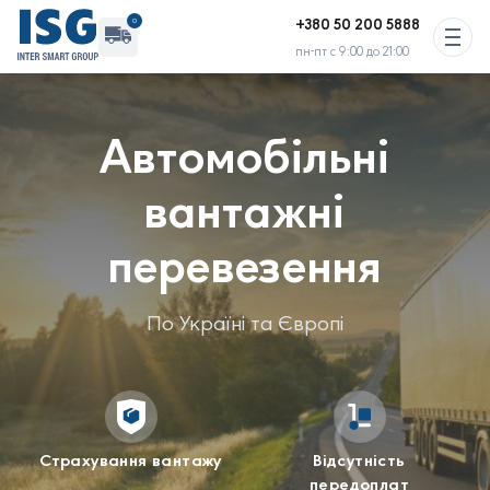
+380 50 200 5888
0
пн-пт с 9:00 до 21:00
Вільного транспорту : 2 авто
Автомобільні
Активних перевезень зараз немає
вантажні
перевезення
По Україні та Європі
Страхування вантажу
Відсутність
передоплат