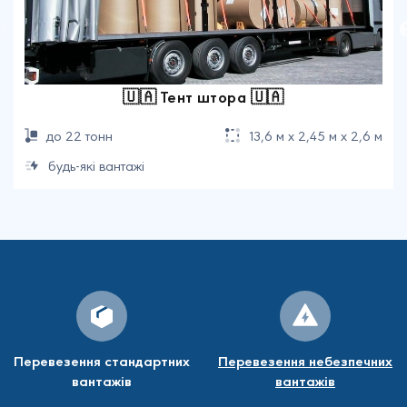
🇺🇦 Тент штора 🇺🇦
до 22 тонн
13,6 м х 2,45 м х 2,6 м
будь-які вантажі
Перевезення стандартних
Перевезення небезпечних
вантажів
вантажів